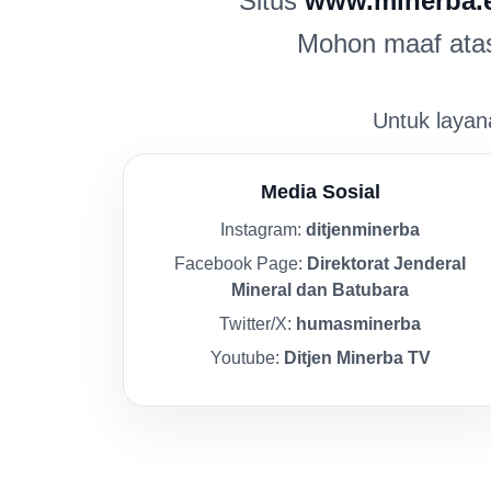
Situs
www.minerba.
Mohon maaf atas 
Untuk layana
Media Sosial
Instagram:
ditjenminerba
Facebook Page:
Direktorat Jenderal
Mineral dan Batubara
Twitter/X:
humasminerba
Youtube:
Ditjen Minerba TV