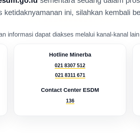
esdm.go.id
sementara sedang dalam prose
ketidaknyamanan ini, silahkan kembali be
n informasi dapat diakses melalui kanal-kanal lain
Hotline Minerba
021 8307 512
021 8311 671
Contact Center ESDM
136