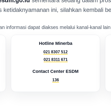
esdm.go.id
sementara sedang dalam prose
ketidaknyamanan ini, silahkan kembali be
n informasi dapat diakses melalui kanal-kanal lain
Hotline Minerba
021 8307 512
021 8311 671
Contact Center ESDM
136