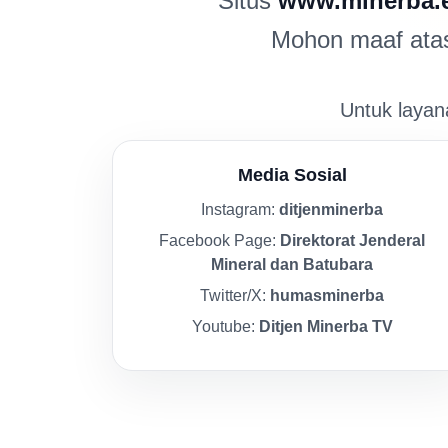
Situs
www.minerba.
Mohon maaf atas 
Untuk layana
Media Sosial
Instagram:
ditjenminerba
Facebook Page:
Direktorat Jenderal
Mineral dan Batubara
Twitter/X:
humasminerba
Youtube:
Ditjen Minerba TV