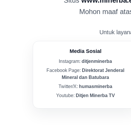
Situs
www.minerba.
Mohon maaf atas 
Untuk layana
Media Sosial
Instagram:
ditjenminerba
Facebook Page:
Direktorat Jenderal
Mineral dan Batubara
Twitter/X:
humasminerba
Youtube:
Ditjen Minerba TV