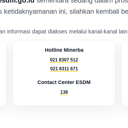
esdm.go.id
sementara sedang dalam prose
ketidaknyamanan ini, silahkan kembali be
n informasi dapat diakses melalui kanal-kanal lain
Hotline Minerba
021 8307 512
021 8311 671
Contact Center ESDM
136